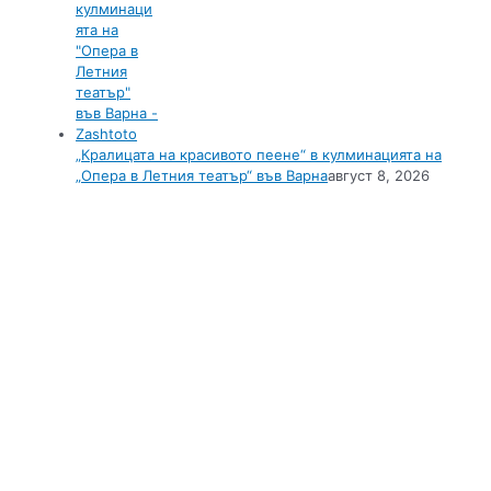
„Кралицата на красивото пеене“ в кулминацията на
„Опера в Летния театър“ във Варна
август 8, 2026