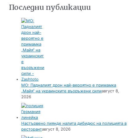
Последни публикации
МО: Падналият дрон най-вероятно е примамка
„Майя“ на украинските въоръжени сили
август 8,
2026
Настървено пиянде налита дибидюс на полицията в
ресторант
август 8, 2026