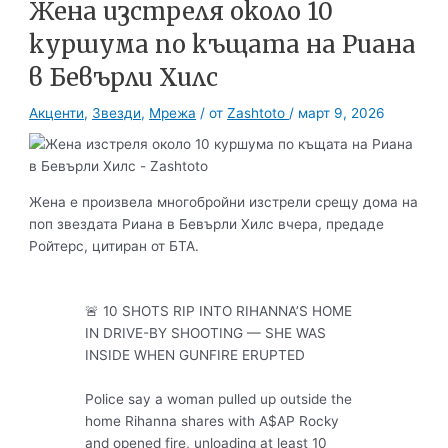
Жена изстреля около 10
куршума по къщата на Риана
в Бевърли Хилс
Акценти
,
Звезди
,
Мрежа
/ от
Zashtoto
/
март 9, 2026
Жена е произвела многобройни изстрели срещу дома на
поп звездата Риана в Бевърли Хилс вчера, предаде
Ройтерс, цитиран от БТА.
🚨 10 SHOTS RIP INTO RIHANNA’S HOME
IN DRIVE-BY SHOOTING — SHE WAS
INSIDE WHEN GUNFIRE ERUPTED
Police say a woman pulled up outside the
home Rihanna shares with A$AP Rocky
and opened fire, unloading at least 10