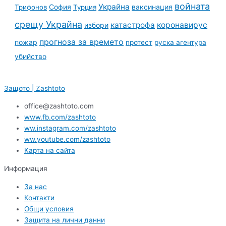
войната
Украйна
София
ваксинация
Трифонов
Турция
срещу Украйна
катастрофа
коронавирус
избори
прогноза за времето
пожар
протест
руска агентура
убийство
Защото | Zashtoto
office@zashtoto.com
www.fb.com/zashtoto
ww.instagram.com/zashtoto
ww.youtube.com/zashtoto
Карта на сайта
Информация
За нас
Контакти
Общи условия
Защита на лични данни