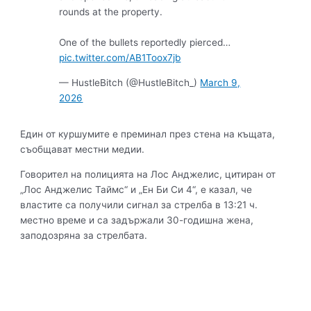
rounds at the property.
One of the bullets reportedly pierced…
pic.twitter.com/AB1Toox7jb
— HustleBitch (@HustleBitch_)
March 9,
2026
Един от куршумите е преминал през стена на къщата,
съобщават местни медии.
Говорител на полицията на Лос Анджелис, цитиран от
„Лос Анджелис Таймс“ и „Ен Би Си 4“, е казал, че
властите са получили сигнал за стрелба в 13:21 ч.
местно време и са задържали 30-годишна жена,
заподозряна за стрелбата.