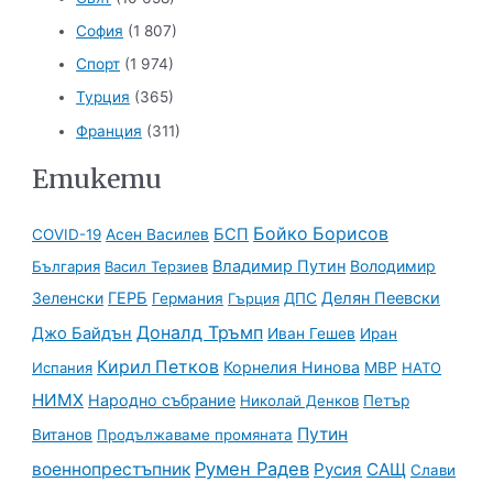
София
(1 807)
Спорт
(1 974)
Турция
(365)
Франция
(311)
Етикети
Бойко Борисов
БСП
COVID-19
Асен Василев
Владимир Путин
Володимир
България
Васил Терзиев
Зеленски
ГЕРБ
Делян Пеевски
Германия
Гърция
ДПС
Доналд Тръмп
Джо Байдън
Иван Гешев
Иран
Кирил Петков
Корнелия Нинова
Испания
МВР
НАТО
НИМХ
Народно събрание
Николай Денков
Петър
Путин
Витанов
Продължаваме промяната
Румен Радев
военнопрестъпник
Русия
САЩ
Слави