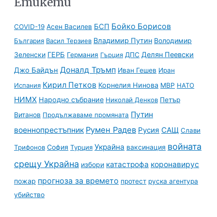
Етикети
Бойко Борисов
БСП
COVID-19
Асен Василев
Владимир Путин
Володимир
България
Васил Терзиев
Зеленски
ГЕРБ
Делян Пеевски
Германия
Гърция
ДПС
Доналд Тръмп
Джо Байдън
Иван Гешев
Иран
Кирил Петков
Корнелия Нинова
Испания
МВР
НАТО
НИМХ
Народно събрание
Николай Денков
Петър
Путин
Витанов
Продължаваме промяната
Румен Радев
военнопрестъпник
Русия
САЩ
Слави
войната
Украйна
София
ваксинация
Трифонов
Турция
срещу Украйна
катастрофа
коронавирус
избори
прогноза за времето
пожар
протест
руска агентура
убийство