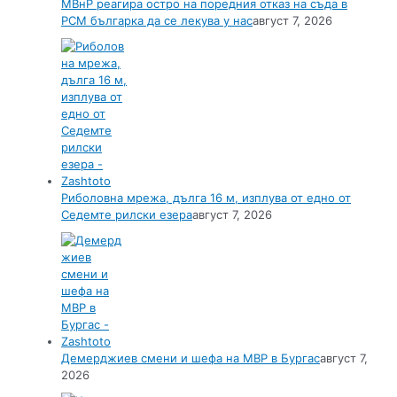
МВнР реагира остро на поредния отказ на съда в
РСМ българка да се лекува у нас
август 7, 2026
Риболовна мрежа, дълга 16 м, изплува от едно от
Седемте рилски езера
август 7, 2026
Демерджиев смени и шефа на МВР в Бургас
август 7,
2026