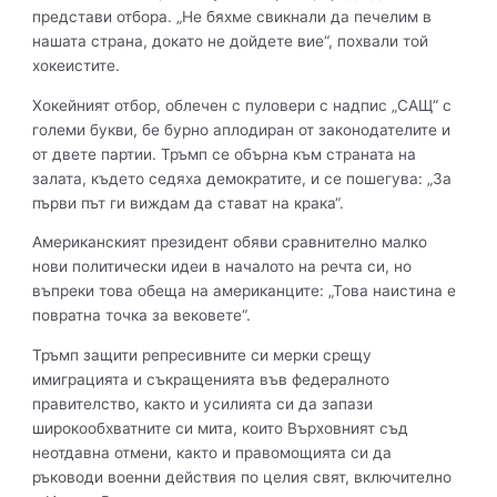
представи отбора. „Не бяхме свикнали да печелим в
нашата страна, докато не дойдете вие“, похвали той
хокеистите.
Хокейният отбор, облечен с пуловери с надпис „САЩ“ с
големи букви, бе бурно аплодиран от законодателите и
от двете партии. Тръмп се обърна към страната на
залата, където седяха демократите, и се пошегува: „За
първи път ги виждам да стават на крака“.
Американският президент обяви сравнително малко
нови политически идеи в началото на речта си, но
въпреки това обеща на американците: „Това наистина е
повратна точка за вековете“.
Тръмп защити репресивните си мерки срещу
имиграцията и съкращенията във федералното
правителство, както и усилията си да запази
широкообхватните си мита, които Върховният съд
неотдавна отмени, както и правомощията си да
ръководи военни действия по целия свят, включително