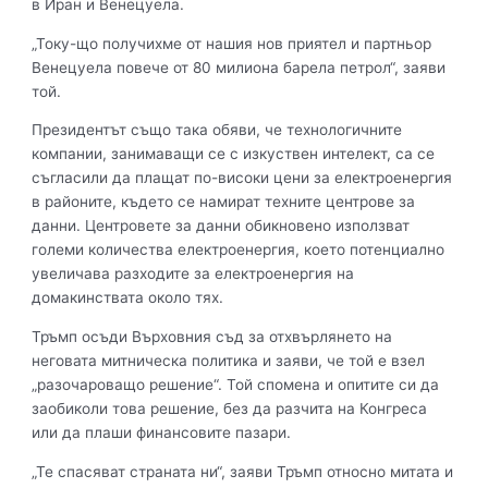
в Иран и Венецуела.
„Току-що получихме от нашия нов приятел и партньор
Венецуела повече от 80 милиона барела петрол“, заяви
той.
Президентът също така обяви, че технологичните
компании, занимаващи се с изкуствен интелект, са се
съгласили да плащат по-високи цени за електроенергия
в районите, където се намират техните центрове за
данни. Центровете за данни обикновено използват
големи количества електроенергия, което потенциално
увеличава разходите за електроенергия на
домакинствата около тях.
Тръмп осъди Върховния съд за отхвърлянето на
неговата митническа политика и заяви, че той е взел
„разочароващо решение“. Той спомена и опитите си да
заобиколи това решение, без да разчита на Конгреса
или да плаши финансовите пазари.
„Те спасяват страната ни“, заяви Тръмп относно митата и