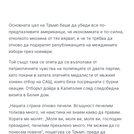
Основната цел на Тръмп беше да убеди все по-
предпазливите американци, че икономиката е по-силна,
отколкото мнозина от тях вярват, и че те трябва да
отново да подкрепят републиканците на междинните
избори през ноември.
Той също така се опита да се възползва от
патриотичните чувства на политиците от двете партии,
като покани в залата златните медалисти от мъжкия
хокеен отбор на САЩ, които бяха посрещнати с бурни
овации. Отборът дойде в Капитолия след следобедна
визита в Белия дом.
„Нашата страна отново печели. Всъщност печелим
толкова много, че наистина не знаем какво да правим.
Хората ме молят: „Моля ви, моля ви, моля ви, господин
президент, печелим прекалено много. Не можем да го
понесем повече“, пошегува се Тръмп, преди да