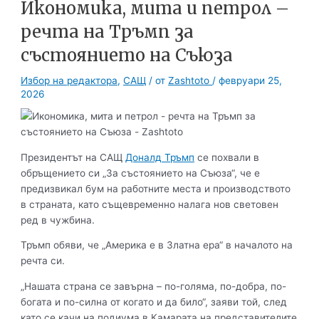
Икономика, мита и петрол –
речта на Тръмп за
състоянието на Съюза
Избор на редактора
,
САЩ
/ от
Zashtoto
/
февруари 25,
2026
Президентът на САЩ
Доналд Тръмп
се похвали в
обръщението си „За състоянието на Съюза“, че е
предизвикал бум на работните места и производството
в страната, като същевременно налага нов световен
ред в чужбина.
Тръмп обяви, че „Америка е в Златна ера“ в началото на
речта си.
„Нашата страна се завърна – по-голяма, по-добра, по-
богата и по-силна от когато и да било“, заяви той, след
като се качи на подиума в Камарата на представителите