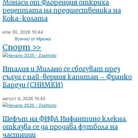
Монаси от Флоренция откриха
рецептата на предшественика на
Кока-колата
юли 30, 2026
10:44
Всичко от Мрежа
Спорт >>
Италия и Милано се сбогуват през
сълзи с най-верния капитан – Франко
Барези (СНИМКИ)
август 4, 2026
15:45
Шефът на ФИФА Инфантино клекна,
отказва се да продава футбола на
частници