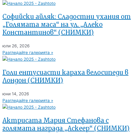
Софийски айляк: Сладостни ухания от
„Голямата маса“ на ул. „Алеко
Константинов“ (СНИМКИ)
юли 26, 2026
Разгледайте галерията »
Голи ентусиасти караха велосипеди в
Лондон (СНИМКИ)
юни 14, 2026
Разгледайте галерията »
Актрисата Мария Стефанова с
голямата награда „Аскеер“ (СНИМКИ)