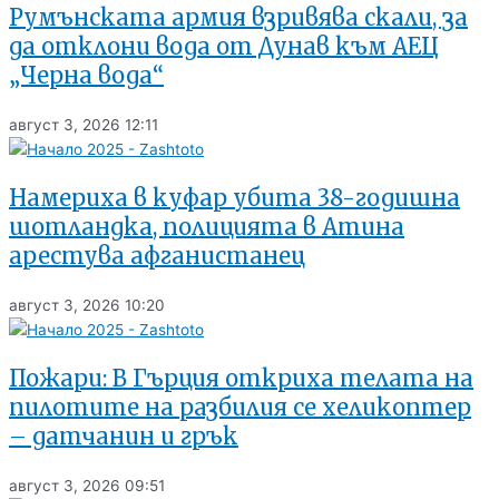
Румънската армия взривява скали, за
да отклони вода от Дунав към АЕЦ
„Черна вода“
август 3, 2026
12:11
Намериха в куфар убита 38-годишна
шотландка, полицията в Атина
арестува афганистанец
август 3, 2026
10:20
Пожари: В Гърция откриха телата на
пилотите на разбилия се хеликоптер
– датчанин и грък
август 3, 2026
09:51