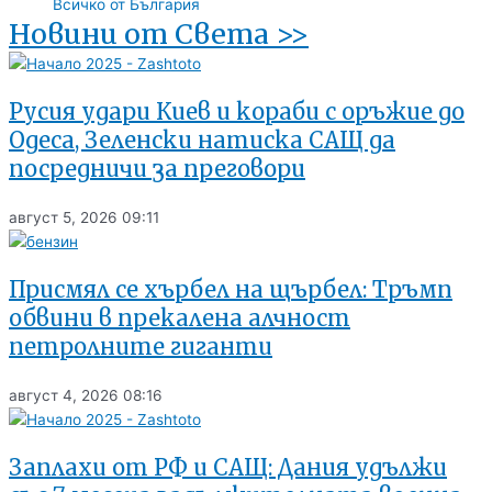
Всичко от България
Новини от Света >>
Русия удари Киев и кораби с оръжие до
Одеса, Зеленски натиска САЩ да
посредничи за преговори
август 5, 2026
09:11
Присмял се хърбел на щърбел: Тръмп
обвини в прекалена алчност
петролните гиганти
август 4, 2026
08:16
Заплахи от РФ и САЩ: Дания удължи