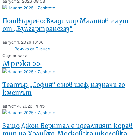
август 2, 2026
08:03
Потвърдено: Владимир Малинов е аут
от „Булгартрансгаз“
август 1, 2026
16:36
Всичко от Бизнес
Още новини
Мрежа >>
Театър „София“ с нов шеф, назначи го
кметът
август 4, 2026
14:45
Защо Джон Бернтал е идеалният корав
тип на Холивуд: Московска школовка,