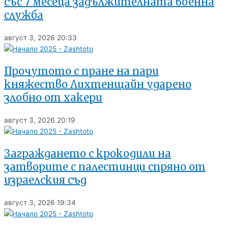
със 7 месеца задължителната военна
служба
август 3, 2026
20:33
Прочутото с пране на пари
княжество Лихтенщайн ударено
злобно от хакери
август 3, 2026
20:19
Заграждането с крокодили на
затворите с палестинци спряно от
израелския съд
август 3, 2026
19:34