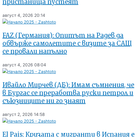
пристанища пустеят
август 4, 2026
20:14
FAZ (Германия): Опитът на Радев да
обвърже самолетите с визите за САЩ
се провали напълно
август 4, 2026
08:04
Ивайло Мирчев (ДБ): Имам съмнения, че
в Бургас се преработва руски петрол и
съюзниците ни го знаят
август 2, 2026
14:58
El Pais: Кризата с мигранти в Испания е