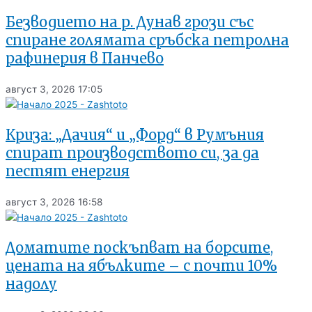
Безводието на р. Дунав грози със
спиране голямата сръбска петролна
рафинерия в Панчево
август 3, 2026
17:05
Криза: „Дачия“ и „Форд“ в Румъния
спират производството си, за да
пестят енергия
август 3, 2026
16:58
Доматите поскъпват на борсите,
цената на ябълките – с почти 10%
надолу