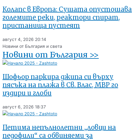
Колапс в Европа: Сушата опустошава
големите реки, реактори спират,
пристанища пустеят
август 4, 2026
20:14
Новини от България и света
Новини от България >>
Шофьор паркира джипа си върху
пясъка на плажа в Св. Влас, МВР го
издири и глоби
август 6, 2026
18:37
Петима непълнолетни „ловци на
педофили“ са обвиняеми за