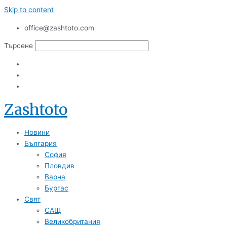
Skip to content
office@zashtoto.com
Търсене
Zashtoto
Новини
България
София
Пловдив
Варна
Бургас
Свят
САЩ
Великобритания