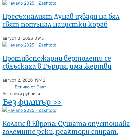
Пресъхналият Дунав извади на бял
свят потънал нацистки кораб
август 3, 2026
09:51
Противопожарни вертолети се
сблъскаха в Гърция, има жертви
август 2, 2026
19:42
Всичко от Свят
Авторски рубрики
Без филтър >>
Колапс в Европа: Сушата опустошава
големите реки, реактори спират,