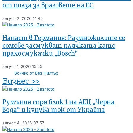
от полза за враговете на ЕС
август 2, 2026
11:45
Напаст в Германия: Размножилите се
сомове засмукват плячката като
прахосмукачки „Bosch“
август 1, 2026
15:55
Всичко от Без Филтър
Бизнес >>
Румъния спря блок 1 на АЕЦ „Черна
вода“ и купува ток от Украйна
август 4, 2026
07:57