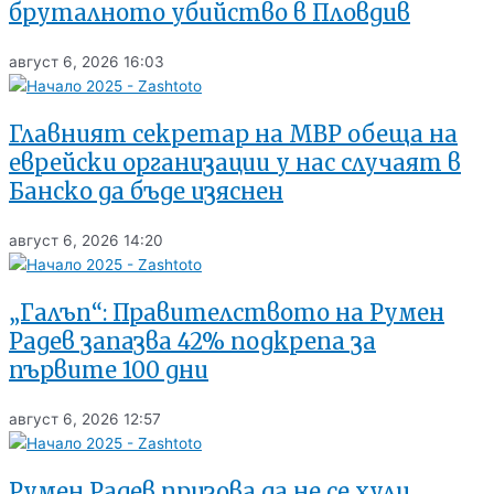
бруталното убийство в Пловдив
август 6, 2026
16:03
Главният секретар на МВР обеща на
еврейски организации у нас случаят в
Банско да бъде изяснен
август 6, 2026
14:20
„Галъп“: Правителството на Румен
Радев запазва 42% подкрепа за
първите 100 дни
август 6, 2026
12:57
Румен Радев призова да не се хули