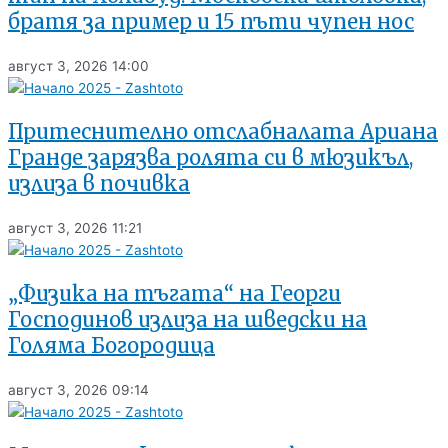
братя за пример и 15 пъти чупен нос
август 3, 2026
14:00
Притеснително отслабналата Ариана
Гранде зарязва ролята си в мюзикъл,
излиза в почивка
август 3, 2026
11:21
„Физика на тъгата“ на Георги
Господинов излиза на шведски на
Голяма Богородица
август 3, 2026
09:14