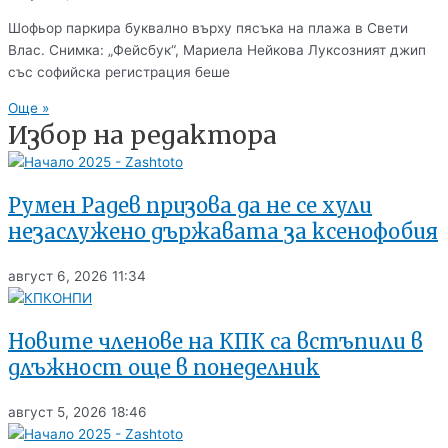
Шофьор паркира буквално върху пясъка на плажа в Свети
Влас. Снимка: „Фейсбук“, Мариела Нейкова Луксозният джип
със софийска регистрация беше
Още »
Избор на редактора
Румен Радев призова да не се хули
незаслужено държавата за ксенофобия
август 6, 2026
11:34
Новите членове на КПК са встъпили в
длъжност още в понеделник
август 5, 2026
18:46