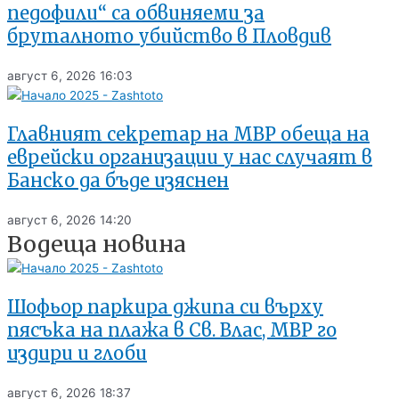
педофили“ са обвиняеми за
бруталното убийство в Пловдив
август 6, 2026
16:03
Главният секретар на МВР обеща на
еврейски организации у нас случаят в
Банско да бъде изяснен
август 6, 2026
14:20
Водеща новина
Шофьор паркира джипа си върху
пясъка на плажа в Св. Влас, МВР го
издири и глоби
август 6, 2026
18:37