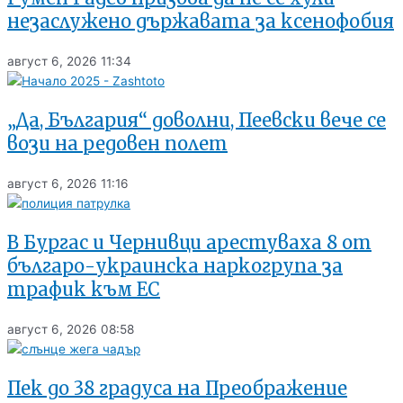
незаслужено държавата за ксенофобия
август 6, 2026
11:34
„Да, България“ доволни, Пеевски вече се
вози на редовен полет
август 6, 2026
11:16
В Бургас и Чернивци арестуваха 8 от
българо-украинска наркогрупа за
трафик към ЕС
август 6, 2026
08:58
Пек до 38 градуса на Преображение